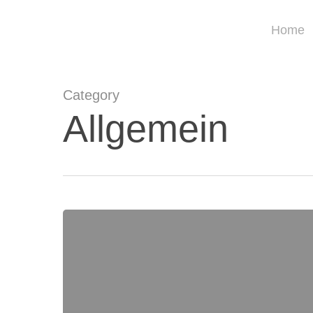
Skip
Home
to
main
content
Category
Allgemein
Hallo
Welt!